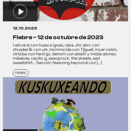
12.10.2023
fiebre – 12 de octubre de 2023
l-etcxe-b con huasi e ignas, raba, zhr, sbrv con
zhr,eder3k con urk, hommicide con 13guet, myer colón,
oktoba con hard gz, denom con alsafir y midas alonso,
mikelote, cecilio g, aesoprock, the streets, earl
sweatshirt... Sección featuring beyoncé con [...]
FIEBRE