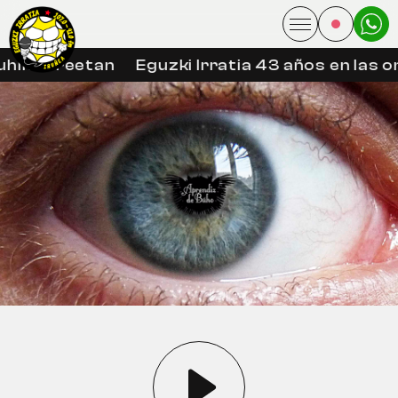
hin libreetan
Eguzki Irratia 43 años en las on