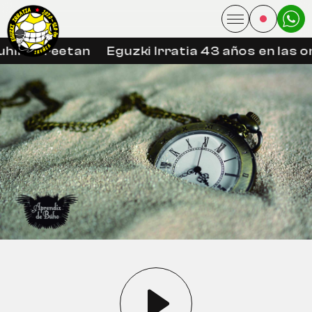
hin libreetan
Eguzki Irratia 43 años en las o