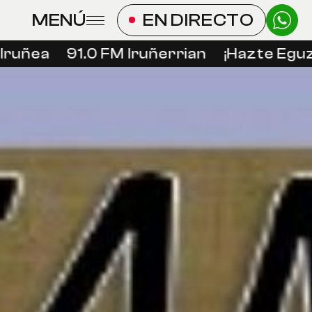
MENÚ
EN DIRECTO
uñea
91.0 FM Iruñerrian
¡Hazte Eguzki