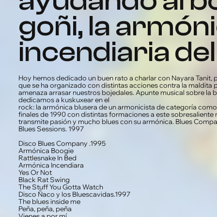
ayudando al bo
goñi, la armón
incendiaria del
Hoy hemos dedicado un buen rato a charlar con Nayara Tanit,
que se ha organizado con distintas acciones contra la maldita pol
amenaza arrasar nuestros bojedales. Apunte musical sobre la 
dedicamos a kuskuxear en el
rock: la armónica blusera de un armonicista de categoría co
finales de 1990 con distintas formaciones a este sobresalient
transmite pasión y mucho blues con su armónica. Blues Compan
Blues Sessions. 1997
Disco Blues Company .1995
Armónica Boogie
Rattlesnake In Bed
Armónica Incendiara
Yes Or Not
Black Rat Swing
The Stuff You Gotta Watch
Disco Ñaco y los Bluescavidas.1997
The blues inside me
Peña, peña, peña
Vienes a por mí