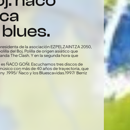
j. ñaco
ica
 blues.
 presidenta de la asociación EZPELZAINTZA 2050,
illa del Boj. Polilla de origen asiático que
banda The Clash. Y en la segunda hora que
mo es ÑACO GOÑI. Escuchamos tres discos de
e músico con más de 40 años de trayectoria, que
y .1995/ Ñaco y los Bluescavidas.1997/ Berriz