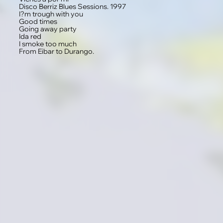
Disco Berriz Blues Sessions. 1997
I?m trough with you
Good times
Going away party
Ida red
I smoke too much
From Eibar to Durango.