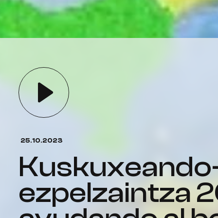
25.10.2023
kuskuxeando-71
ezpelzaintza 