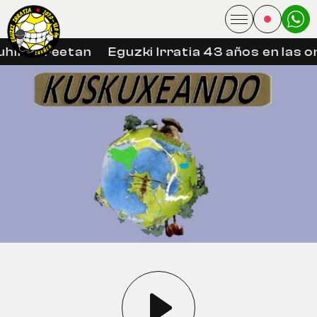
hin libreetan
Eguzki Irratia 43 años en las o