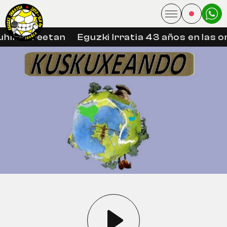
hin libreetan
Eguzki Irratia 43 años en las o