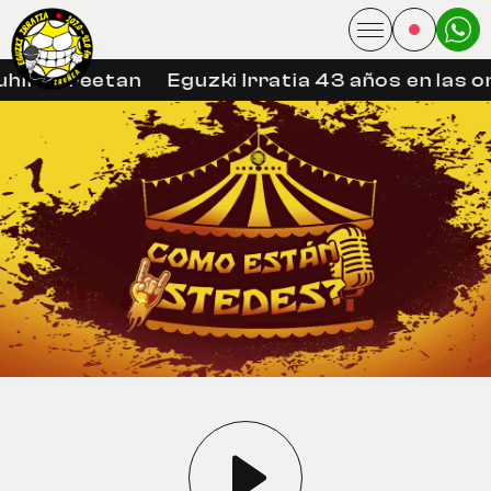
hin libreetan
Eguzki Irratia 43 años en las o