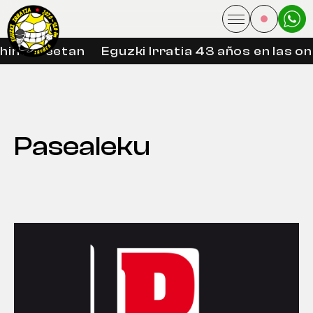
in libreetan
Eguzki Irratia 43 años en las on
Pasealeku