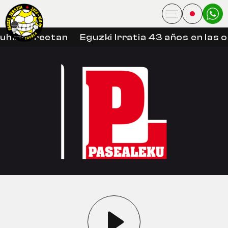
uhin libreetan
Eguzki Irratia 43 años en las 