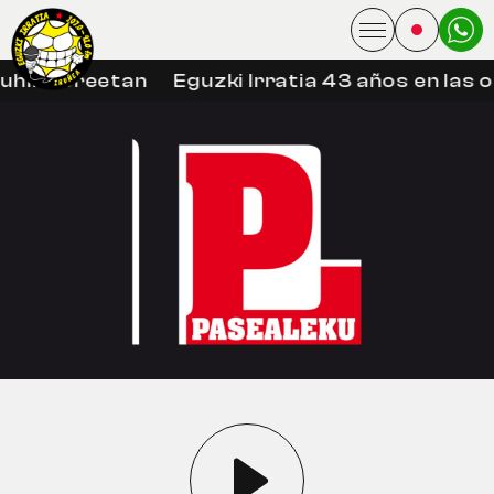
uhin libreetan
Eguzki Irratia 43 años en las 