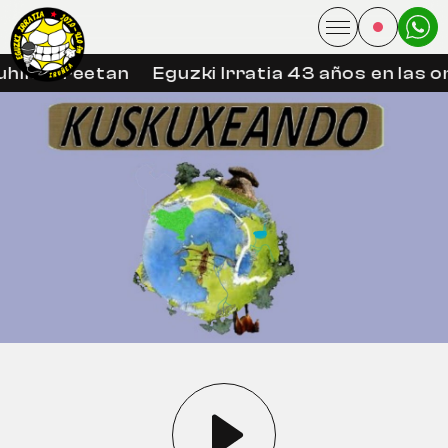
hin libreetan
Eguzki Irratia 43 años en las o