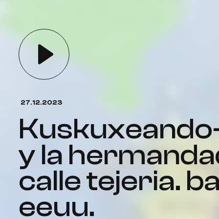
27.12.2023
kuskuxeando-76 la fiesta
y la hermandad
calle tejeria. 
eeuu.