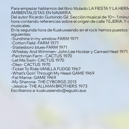
Para empezar hablamos del libro titulado LA FIESTA Y LA
AMBIENTALISTAS EN NAVARRA.
Del autor Ricardo Gurbindo Gil. Sección musical de 10+- 1 m
hora contando referencias sobre el origen de calle TEJERIA. Y
musicales.
En la segunda hora de Kuskuxeando en el rock hemos puestos
siguientes:
-Sunshine in my window-FARM 1971
-Cotton Field -FARM 1971
-Statesboro blues-FARM 1971
-Whiskey And Wimmen- John Lee Hooker y Canned Heat 1971.
-Parchman Farm - CACTUS 1970
-Let Me Swin- CACTUS 1970
-Oleo- CACTUS 1970
-Ticket To Ride-VANILLA FUDGE 1967
-What's Goin' Through My Head-GAME 1969
-Fat Mama- GAME 1969
-My Sharona- THE CYBORGS 2013
-Jessica- THE ALLMAN BROTHERS 1973
Escríbenos a: kuskuseando@eguzki.eus