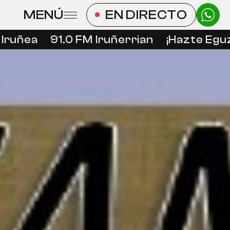
MENÚ
EN DIRECTO
uñea
91.0 FM Iruñerrian
¡Hazte Eguzki