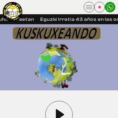
hin libreetan
Eguzki Irratia 43 años en las o