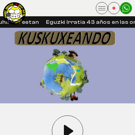
hin libreetan
Eguzki Irratia 43 años en las o