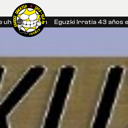
hin libreetan
Eguzki Irratia 43 años en 