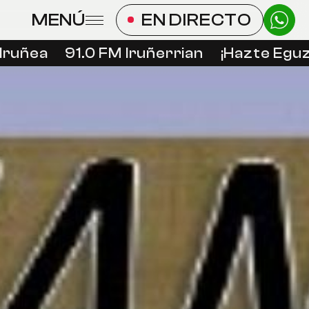
MENÚ
EN DIRECTO
uñea
91.0 FM Iruñerrian
¡Hazte Eguzki