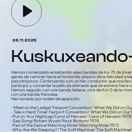
26.11.2025
kuskuxeando
Hemos comenzado ensalzando esas bandas de los 70 de jóvenes 
ganas de caminar hacia al horizonte utópico de la felicidad a b
psicotrópicos. Continuando con un hilo conductor que nos lle
participo y comentar la película animada que se estrenó hace un
Hemos seguido con una banda italiana, otra de Km 0 de la misma 
con una banda francesa.
Han sonado por orden de aparición:
- Meet on the Ledge/ Fairport Convention/ What We Did on O
- Tale in Hard Time/ Fairport Convention/ What We Did on Our
-Put on Your Nightcap/Carol of Harvest/ Carol of Harvest/1978
-Sea Song/Robert Wyatt/Rock Bottom/1974
-Part of the Dance/Matching Mole/ Matching Mole/1972
-Why Are We Sleeping?/The Soft Machine/ The Soft Machine