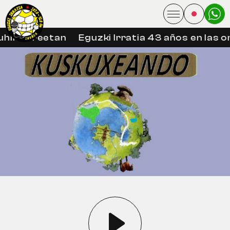
hin libreetan
Eguzki Irratia 43 años en las o