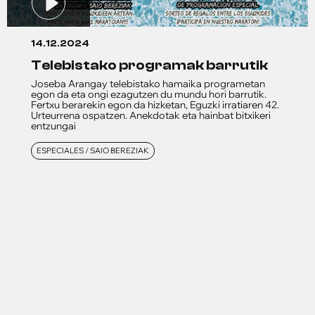
14.12.2024
telebistako programak barrutik
Joseba Arangay telebistako hamaika programetan
egon da eta ongi ezagutzen du mundu hori barrutik.
Fertxu berarekin egon da hizketan, Eguzki irratiaren 42.
Urteurrena ospatzen. Anekdotak eta hainbat bitxikeri
entzungai
ESPECIALES / SAIO BEREZIAK