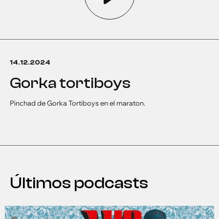
14.12.2024
gorka tortiboys
Pinchad de Gorka Tortiboys en el maraton.
Últimos podcasts