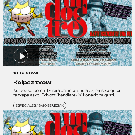
16.12.2024
kolpez txow
Kolpez kolperen itzulera uhinetan, nola ez, musika gutxi
ta txapa asko. Ekhiotz "handiarekin" konexio ta guzti.
ESPECIALES / SAIO BEREZIAK