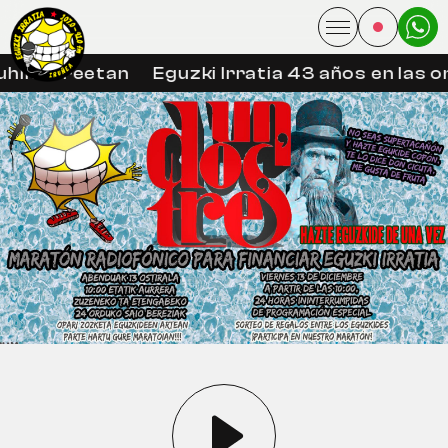
hin libreetan
Eguzki Irratia 43 años en las o