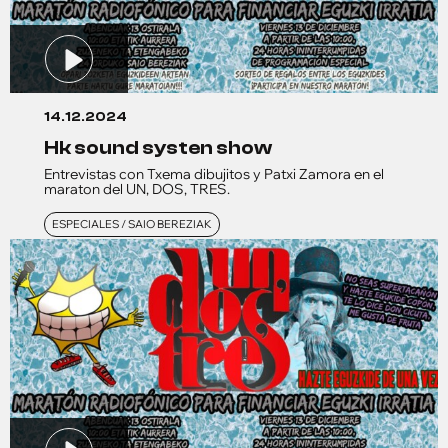
14.12.2024
hk sound systen show
Entrevistas con Txema dibujitos y Patxi Zamora en el
maraton del UN, DOS, TRES.
ESPECIALES / SAIO BEREZIAK