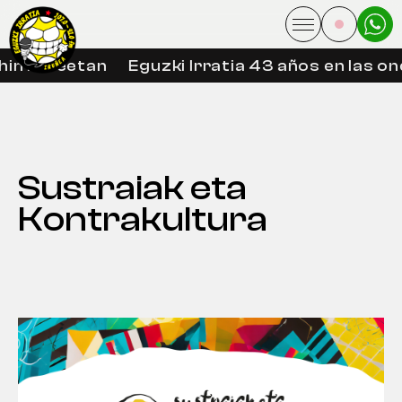
in libreetan
Eguzki Irratia 43 años en las ond
Sustraiak eta
Kontrakultura