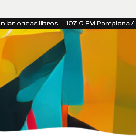
 las ondas libres
107.0 FM Pamplona / I