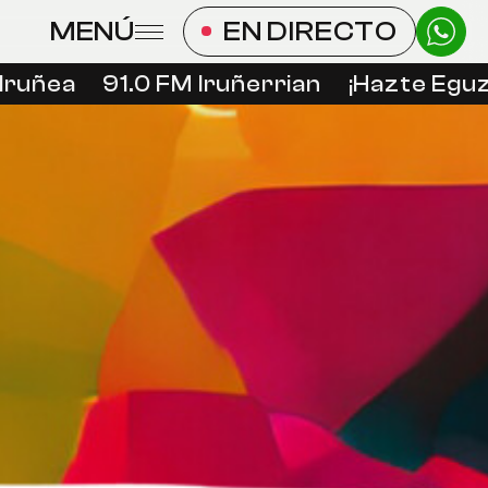
MENÚ
EN DIRECTO
ruñea
91.0 FM Iruñerrian
¡Hazte Eguzk