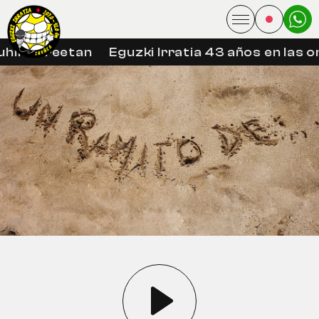
hin libreetan
Eguzki Irratia 43 años en las o