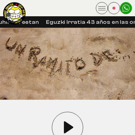
hin libreetan
Eguzki Irratia 43 años en las on