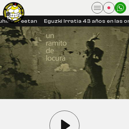
hin libreetan
Eguzki Irratia 43 años en las on