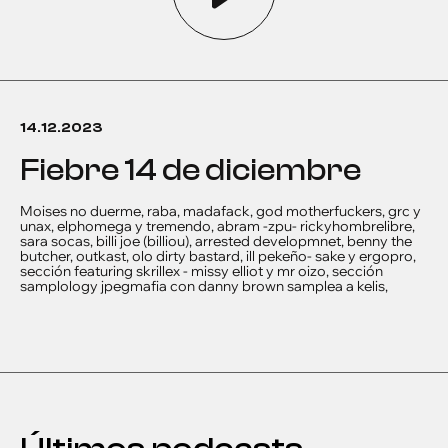
14.12.2023
fiebre 14 de diciembre
Moises no duerme, raba, madafack, god motherfuckers, grc y
unax, elphomega y tremendo, abram -zpu- rickyhombrelibre,
sara socas, billi joe (billiou), arrested developmnet, benny the
butcher, outkast, olo dirty bastard, ill pekeño- sake y ergopro,
sección featuring skrillex - missy elliot y mr oizo, sección
samplology jpegmafia con danny brown samplea a kelis,