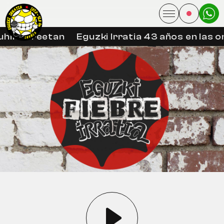
hin libreetan
Eguzki Irratia 43 años en las o