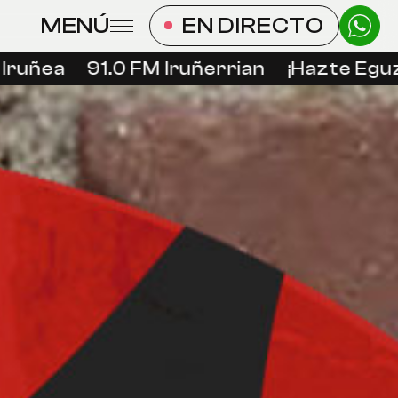
MENÚ
EN DIRECTO
ruñea
91.0 FM Iruñerrian
¡Hazte Eguzk