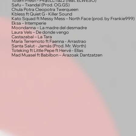
Totem Fresh - P4$t!LL!TaZz (feat. ELWESO)
Safu – Txandal (Prod. OG.GS)
Chula Potra Cleopotra Twerqueen
Kbless ft Quiet G - Killer Sound
Kato Squad ft Messy Mess – North Face (prod. by Frankie999)
Eksa – Intemperie
Moondanna – La madre del desmadre
Laura Vels – De donde vengo
Castazabal – La Tara
María Terremoto ft Faenna - Arrastrao
Santa Salut - Jamás (Prod. Mr. Worth)
Toteking ft Little Pepe ft Hervé - Ellas
Mad Muasel ft Babilbon – Arazoak Dantzatzen