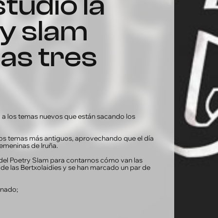
tudio la
ry slam
las tres
o a los temas nuevos que están sacando los
os temas más antiguos, aprovechando que el día
femeninas de Iruña.
e del Poetry Slam para contarnos cómo van las
de las Bertxolaidies y se han marcado un par de
onado;