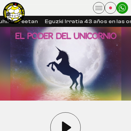
hin libreetan
Eguzki Irratia 43 años en las on