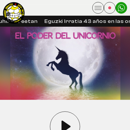
hin libreetan
Eguzki Irratia 43 años en las on