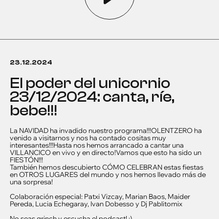
23.12.2024
el poder del unicornio
23/12/2024: canta, ríe,
bebe!!!
La NAVIDAD ha invadido nuestro programa!!!OLENTZERO ha
venido a visitarnos y nos ha contado cositas muy
interesantes!!!Hasta nos hemos arrancado a cantar una
VILLANCICO en vivo y en directo!Vamos que esto ha sido un
FIESTÓN!!!
También hemos descubierto CÓMO CELEBRAN estas fiestas
en OTROS LUGARES del mundo y nos hemos llevado más de
una sorpresa!
Colaboración especial: Patxi Vizcay, Marian Baos, Maider
Pereda, Lucia Echegaray, Ivan Dobesso y Dj Pablitomix
No seas grinch y escucha el podcast! ;)