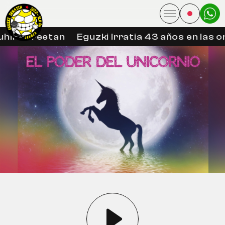
hin libreetan
Eguzki Irratia 43 años en las on