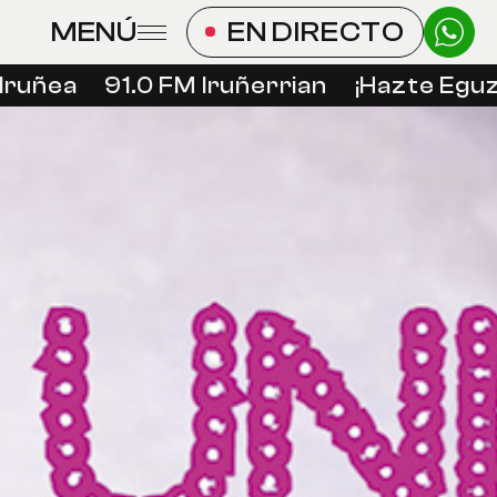
MENÚ
EN DIRECTO
ruñea
91.0 FM Iruñerrian
¡Hazte Eguzki