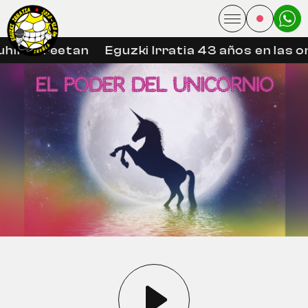
hin libreetan
Eguzki Irratia 43 años en las on