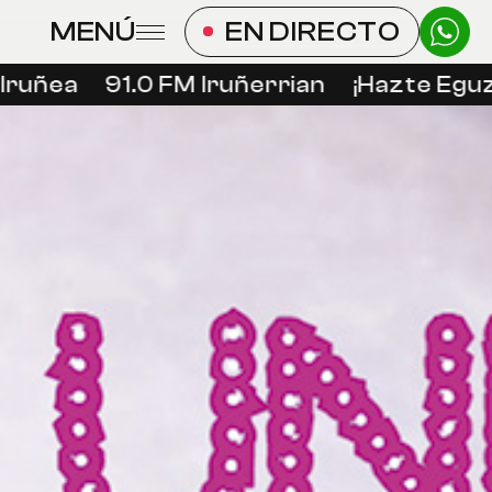
MENÚ
EN DIRECTO
ruñea
91.0 FM Iruñerrian
¡Hazte Eguzki