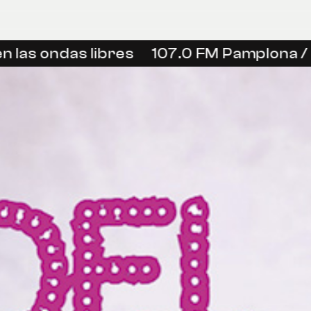
 las ondas libres
107.0 FM Pamplona / I