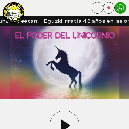
hin libreetan
Eguzki Irratia 43 años en las on