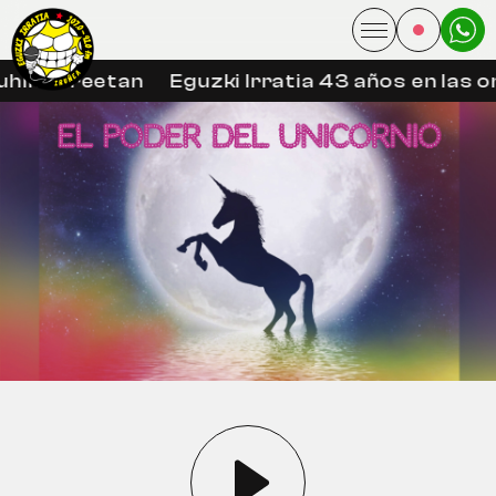
hin libreetan
Eguzki Irratia 43 años en las on