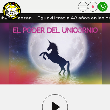
hin libreetan
Eguzki Irratia 43 años en las on