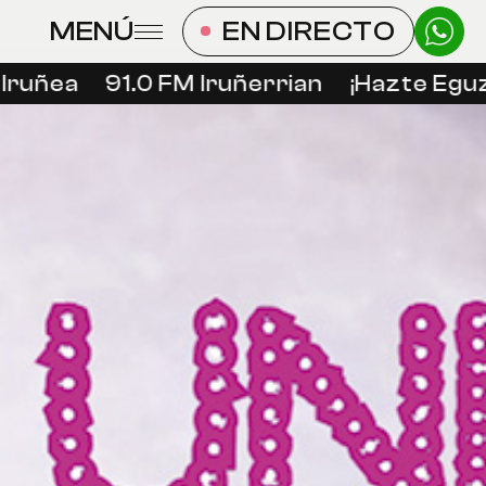
MENÚ
EN DIRECTO
ruñea
91.0 FM Iruñerrian
¡Hazte Eguzk