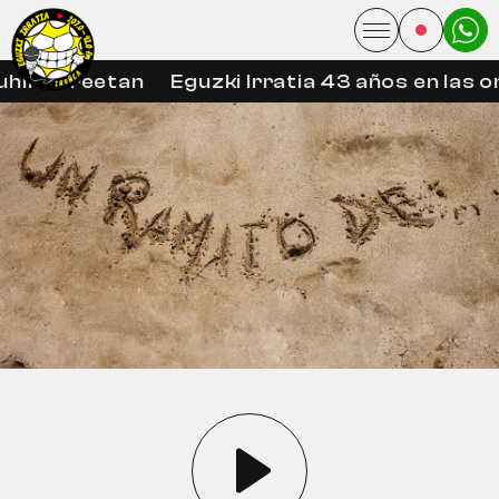
hin libreetan
Eguzki Irratia 43 años en las o