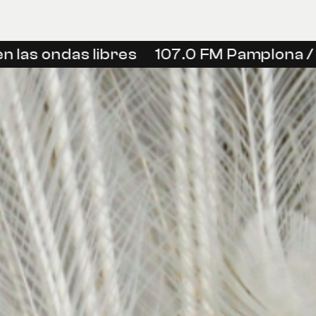
as ondas libres
107.0 FM Pamplona / Iru