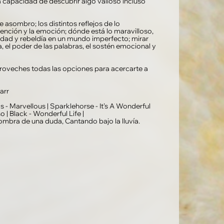
la capacidad de descubrir algo valioso incluso
asombro; los distintos reflejos de lo
atención y la emoción; dónde está lo maravilloso,
ridad y rebeldía en un mundo imperfecto; mirar
ia, el poder de las palabras, el sostén emocional y
oveches todas las opciones para acercarte a
arr
 - Marvellous | Sparklehorse - It's A Wonderful
 | Black - Wonderful Life |
ombra de una duda, Cantando bajo la lluvía.