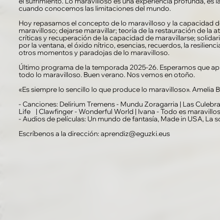
el sufrimiento. Lo maravilloso es una experiencia profunda, es 
cuando conocemos las limitaciones del mundo.
Hoy repasamos el concepto de lo maravilloso y la capacidad de 
maravilloso; dejarse maravillar; teoría de la restauración de la 
críticas y recuperación de la capacidad de maravillarse; solida
por la ventana, el óxido nítrico, esencias, recuerdos, la resilienc
otros momentos y paradojas de lo maravilloso.
Último programa de la temporada 2025-26. Esperamos que apr
todo lo maravilloso. Buen verano. Nos vemos en otoño.
«Es siempre lo sencillo lo que produce lo maravilloso». Amelia B
- Canciones: Delirium Tremens - Mundu Zoragarria | Las Culebras
Life | Clawfinger - Wonderful World | Ivana - Todo es maravilloso
- Audios de películas: Un mundo de fantasía, Made in USA, La s
Escríbenos a la dirección: aprendiz@eguzki.eus