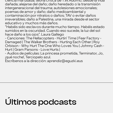
ciencia mal usada; teoría crítica de T.W.Adorno, desde la vida
dañada; alejarse del daño; daño heredado o la transmisión
intergeneracional del trauma; autolesiones emocionales;
poemas de amor y daño; daño medioambiental y
contaminación por nitratos o daños; TAV o evitar daños
irreversibles; daño a Palestina, una mirada desde el sector
educativo y muchos más daños.
“Habéis sido esclavos durante mucho tiempo. Habéis estado
sumidos en la oscuridad. Cuando eso sucede, la luz del sol
hace daño a los ojos”. Laura Gallego
- Canciones: The Hellacopters - Hurtin' Time | Fear Factory -
Damaged | The Walker Brothers - Hurting Each Other | Roy
Orbison - Why Hurt The One Who Loves You | Johnny Cash -
Hurt | Gram Parsons - Love Hurts |
- Audios de películas: La princesa prometida, Terminator, Jo,
¡qué noche!, Terciopelo azul.
Escríbenos a la dirección: aprendiz@eguzki.eus
Últimos podcasts