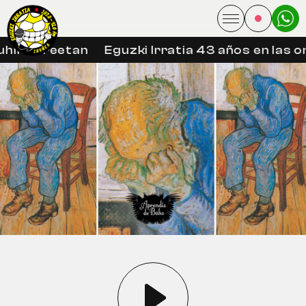
hin libreetan
Eguzki Irratia 43 años en las o