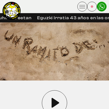
hin libreetan
Eguzki Irratia 43 años en las on