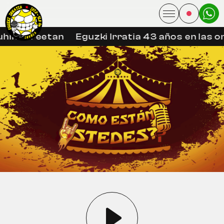
hin libreetan
Eguzki Irratia 43 años en las o