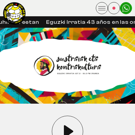
hin libreetan
Eguzki Irratia 43 años en las o