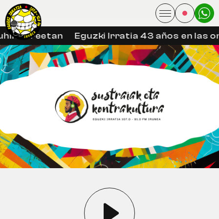
hin libreetan
Eguzki Irratia 43 años en las o