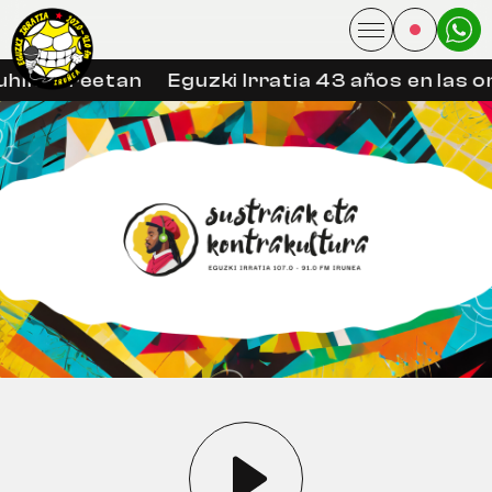
hin libreetan
Eguzki Irratia 43 años en las o