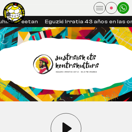
hin libreetan
Eguzki Irratia 43 años en las o