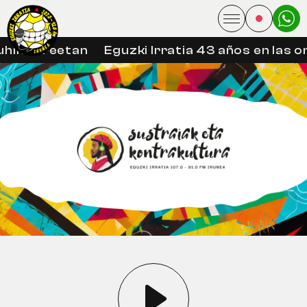
hin libreetan
Eguzki Irratia 43 años en las o