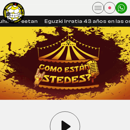
hin libreetan
Eguzki Irratia 43 años en las o