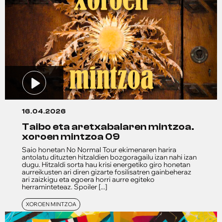
16.04.2026
taibo eta aretxabalaren mintzoa.
xoroen mintzoa 09
Saio honetan No Normal Tour ekimenaren harira
antolatu dituzten hitzaldien bozgoragailu izan nahi izan
dugu. Hitzaldi sorta hau krisi energetiko giro honetan
aurreikusten ari diren gizarte fosilisatren gainbeheraz
ari zaizkigu eta egoera horri aurre egiteko
herraminteteaz. Spoiler [...]
XOROEN MINTZOA