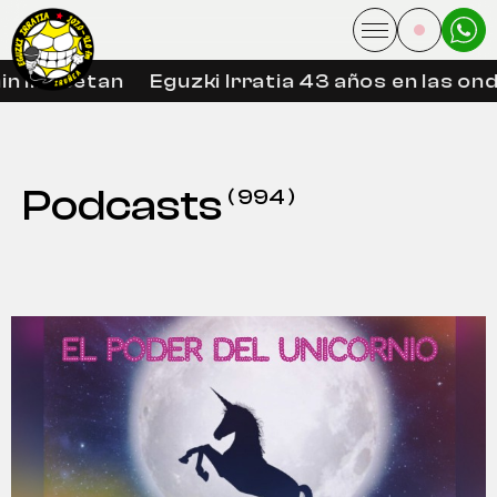
libreetan
Eguzki Irratia 43 años en las ondas
Podcasts
( 994 )