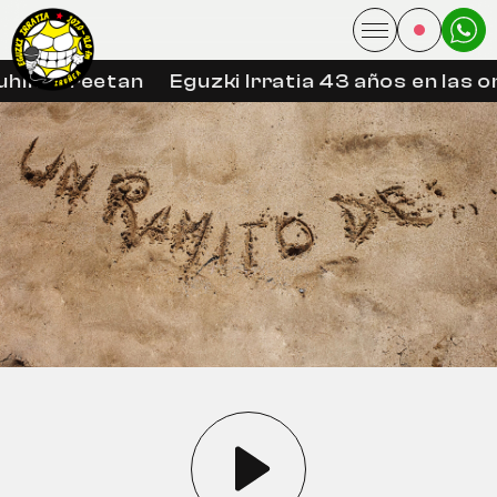
hin libreetan
Eguzki Irratia 43 años en las o