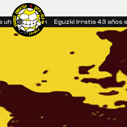
hin libreetan
Eguzki Irratia 43 años en 