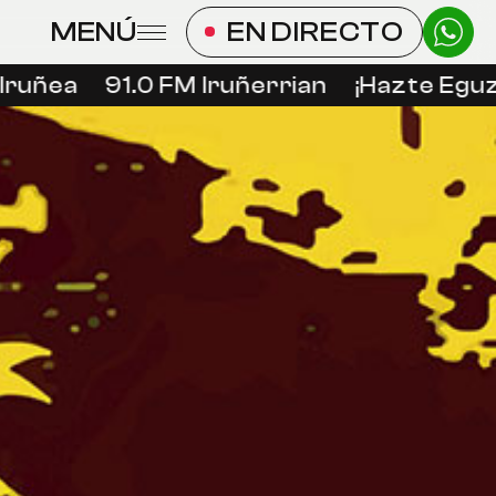
MENÚ
EN DIRECTO
ruñea
91.0 FM Iruñerrian
¡Hazte Eguzki