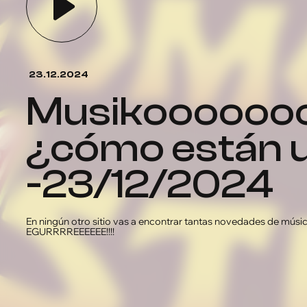
23.12.2024
musikooooooon en el
¿cómo están 
-23/12/2024
En ningún otro sitio vas a encontrar tantas novedades de mús
EGURRRREEEEEE!!!!