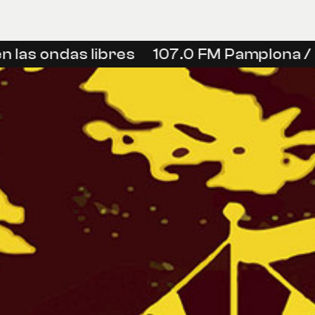
las ondas libres
107.0 FM Pamplona / I