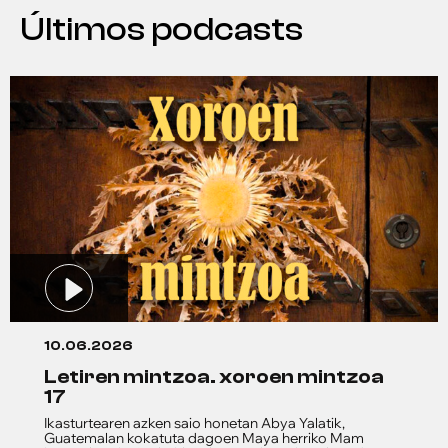
Últimos podcasts
10.06.2026
letiren mintzoa. xoroen mintzoa
17
Ikasturtearen azken saio honetan Abya Yalatik,
Guatemalan kokatuta dagoen Maya herriko Mam