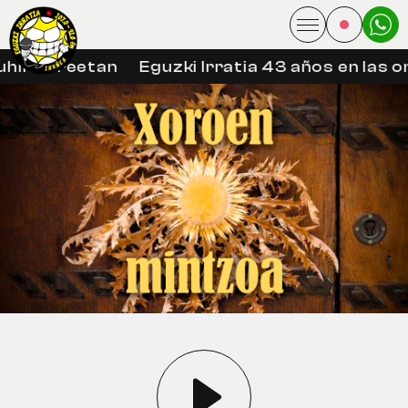
hin libreetan
Eguzki Irratia 43 años en las on