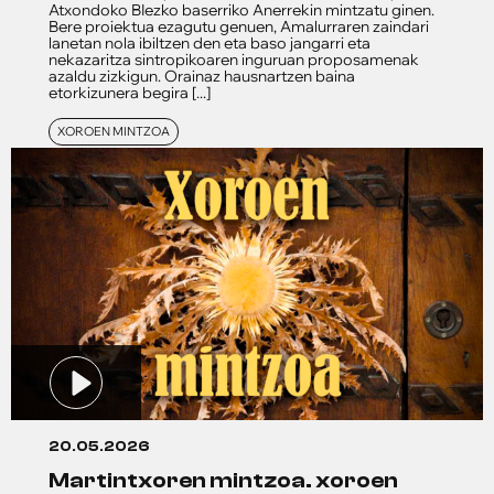
Atxondoko BIezko baserriko Anerrekin mintzatu ginen.
Bere proiektua ezagutu genuen, Amalurraren zaindari
lanetan nola ibiltzen den eta baso jangarri eta
nekazaritza sintropikoaren inguruan proposamenak
azaldu zizkigun. Orainaz hausnartzen baina
etorkizunera begira [...]
XOROEN MINTZOA
20.05.2026
martintxoren mintzoa. xoroen