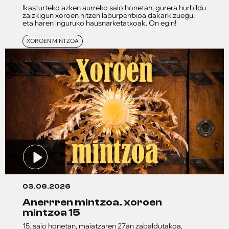
Ikasturteko azken aurreko saio honetan, gurera hurbildu
zaizkigun xoroen hitzen laburpentxoa dakarkizuegu,
eta haren inguruko hausnarketatxoak. On egin!
XOROEN MINTZOA
03.06.2026
anerrren mintzoa. xoroen
mintzoa 15
15. saio honetan, maiatzaren 27an zabaldutakoa,