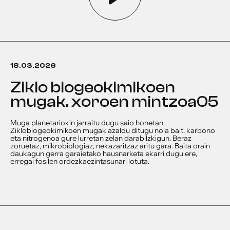
18.03.2026
ziklo biogeokimikoen
mugak. xoroen mintzoa05
Muga planetariokin jarraitu dugu saio honetan.
Ziklobiogeokimikoen mugak azaldu ditugu nola bait, karbono
eta nitrogenoa gure lurretan zelan darabilzkigun. Beraz
zoruetaz, mikrobiologiaz, nekazaritzaz aritu gara. Baita orain
daukagun gerra garaietako hausnarketa ekarri dugu ere,
erregai fosilen ordezkaezintasunari lotuta.