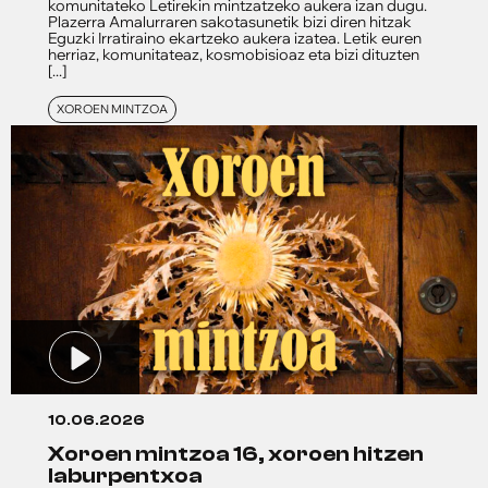
komunitateko Letirekin mintzatzeko aukera izan dugu.
Plazerra Amalurraren sakotasunetik bizi diren hitzak
Eguzki Irratiraino ekartzeko aukera izatea. Letik euren
herriaz, komunitateaz, kosmobisioaz eta bizi dituzten
[...]
XOROEN MINTZOA
10.06.2026
xoroen mintzoa 16, xoroen hitzen
laburpentxoa