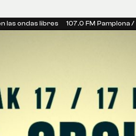
las ondas libres
107.0 FM Pamplona / I