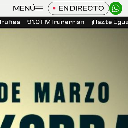
MENÚ
EN DIRECTO
ruñea
91.0 FM Iruñerrian
¡Hazte Eguzki